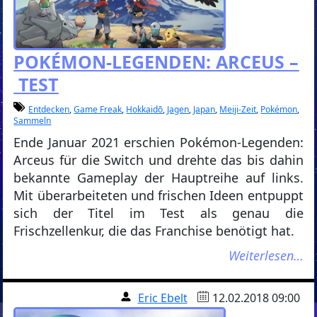
POKÉMON-LEGENDEN: ARCEUS –
TEST
Entdecken
,
Game Freak
,
Hokkaidō
,
Jagen
,
Japan
,
Meiji-Zeit
,
Pokémon
,
Sammeln
Ende Januar 2021 erschien Pokémon-Legenden:
Arceus für die Switch und drehte das bis dahin
bekannte Gameplay der Hauptreihe auf links.
Mit überarbeiteten und frischen Ideen entpuppt
sich der Titel im Test als genau die
Frischzellenkur, die das Franchise benötigt hat.
Weiterlesen…
Eric Ebelt
12.02.2018 09:00