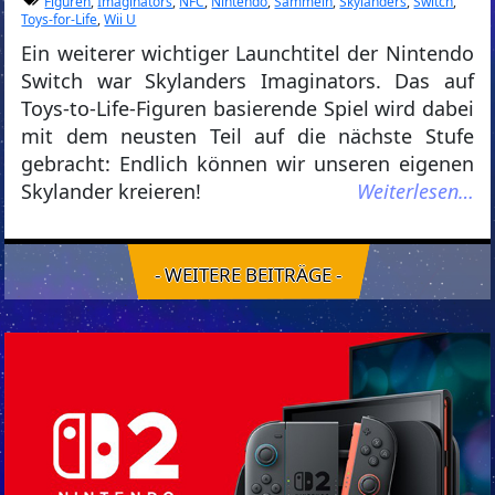
Figuren
,
Imaginators
,
NFC
,
Nintendo
,
Sammeln
,
Skylanders
,
Switch
,
Toys-for-Life
,
Wii U
Ein weiterer wichtiger Launchtitel der Nintendo
Switch war Skylanders Imaginators. Das auf
Toys-to-Life-Figuren basierende Spiel wird dabei
mit dem neusten Teil auf die nächste Stufe
gebracht: Endlich können wir unseren eigenen
Skylander kreieren!
Weiterlesen…
- WEITERE BEITRÄGE -