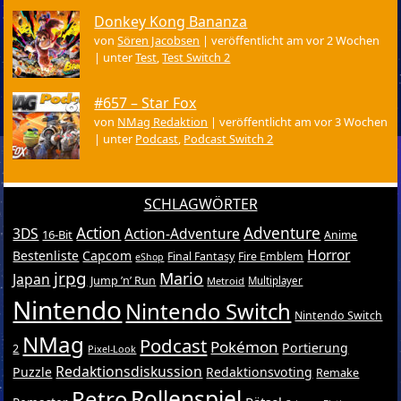
Donkey Kong Bananza
von
Sören Jacobsen
|
veröffentlicht am vor 2 Wochen
|
unter
Test
,
Test Switch 2
#657 – Star Fox
von
NMag Redaktion
|
veröffentlicht am vor 3 Wochen
|
unter
Podcast
,
Podcast Switch 2
SCHLAGWÖRTER
Action
Adventure
3DS
Action-Adventure
16-Bit
Anime
Horror
Bestenliste
Capcom
Final Fantasy
Fire Emblem
eShop
jrpg
Mario
Japan
Jump ’n’ Run
Metroid
Multiplayer
Nintendo
Nintendo Switch
Nintendo Switch
NMag
Podcast
Pokémon
Portierung
2
Pixel-Look
Redaktionsdiskussion
Puzzle
Redaktionsvoting
Remake
Retro
Rollenspiel