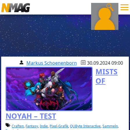
Markus Schoenenborn
30.09.2024 09:00
MISTS
OF
NOYAH – TEST
Craften
,
Fantasy
,
Indie
,
Pixel-Grafik
,
QUByte Interactive
,
Sammeln
,