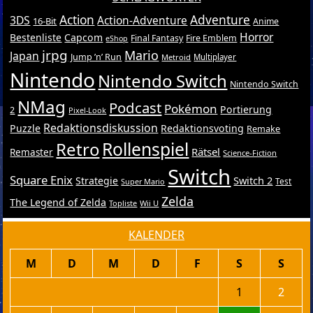
Action
Adventure
3DS
Action-Adventure
16-Bit
Anime
Horror
Bestenliste
Capcom
Final Fantasy
Fire Emblem
eShop
jrpg
Mario
Japan
Jump ’n’ Run
Metroid
Multiplayer
Nintendo
Nintendo Switch
Nintendo Switch
NMag
Podcast
Pokémon
Portierung
2
Pixel-Look
Redaktionsdiskussion
Puzzle
Redaktionsvoting
Remake
Retro
Rollenspiel
Rätsel
Remaster
Science-Fiction
Switch
Square Enix
Switch 2
Strategie
Test
Super Mario
Zelda
The Legend of Zelda
Topliste
Wii U
KALENDER
M
D
M
D
F
S
S
1
2