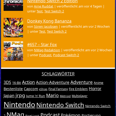
Nintendo Switch 2 Edition
von
Arne Ruddat
|
veröffentlicht am vor 4 Tagen
|
unter
Test
,
Test Switch 2
Donkey Kong Bananza
von
Sören Jacobsen
|
veröffentlicht am vor 2 Wochen
|
unter
Test
,
Test Switch 2
#657 – Star Fox
von
NMag Redaktion
|
veröffentlicht am vor 2 Wochen
|
unter
Podcast
,
Podcast Switch 2
SCHLAGWÖRTER
Action
Adventure
3DS
Action-Adventure
16-Bit
Anime
Horror
Bestenliste
Capcom
Final Fantasy
Fire Emblem
eShop
jrpg
Mario
Japan
Jump ’n’ Run
Metroid
Multiplayer
Nintendo
Nintendo Switch
Nintendo Switch
NMag
Podcast
Pokémon
Portierung
2
Pixel-Look