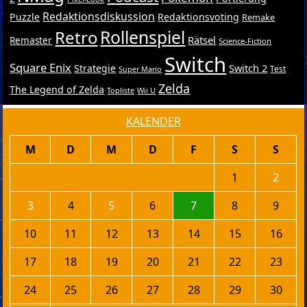
Redaktionsdiskussion
Puzzle
Redaktionsvoting
Remake
Retro
Rollenspiel
Rätsel
Remaster
Science-Fiction
Switch
Square Enix
Switch 2
Strategie
Test
Super Mario
Zelda
The Legend of Zelda
Topliste
Wii U
KALENDER
M
D
M
D
F
S
S
1
2
3
4
5
6
7
8
9
10
11
12
13
14
15
16
17
18
19
20
21
22
23
24
25
26
27
28
29
30