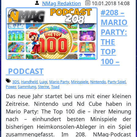
NMag Redaktion
10.01.2018 14:08
#208 –
MARIO
PARTY:
THE
TOP
100 –
PODCAST
3DS
,
Handheld
,
Luigi
,
Mario Party
,
Minispiele
,
Nintendo
,
Party Spiel
,
Power
,
Sammlung
,
Sterne
,
Toad
Das neue Jahr startet bei uns mit einer kleinen
Zeitreise. Nintendo und Nd Cube haben in
Mario Party: The Top 100 die – ihrer Meinung
nach – einhundert besten Minispiele der
bisherigen Heimkonsolen-Ableger in ein Spiel
zusammengefasst. Im 208. NMag-Podcast