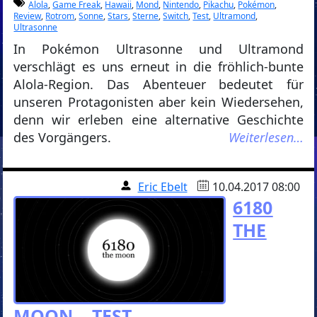
Alola
,
Game Freak
,
Hawaii
,
Mond
,
Nintendo
,
Pikachu
,
Pokémon
,
Review
,
Rotrom
,
Sonne
,
Stars
,
Sterne
,
Switch
,
Test
,
Ultramond
,
Ultrasonne
In Pokémon Ultrasonne und Ultramond
verschlägt es uns erneut in die fröhlich-bunte
Alola-Region. Das Abenteuer bedeutet für
unseren Protagonisten aber kein Wiedersehen,
denn wir erleben eine alternative Geschichte
des Vorgängers.
Weiterlesen…
Eric Ebelt
10.04.2017 08:00
6180
THE
MOON – TEST