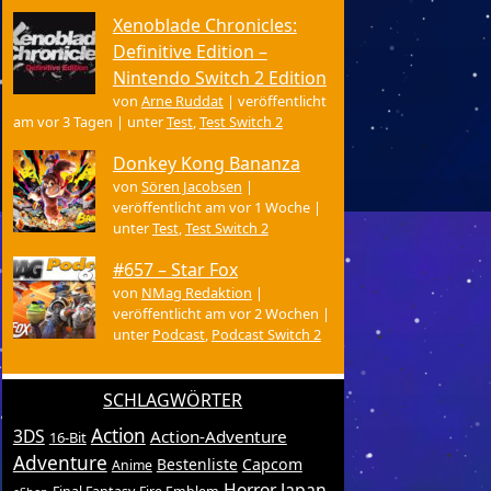
Xenoblade Chronicles:
Definitive Edition –
Nintendo Switch 2 Edition
von
Arne Ruddat
|
veröffentlicht
am vor 3 Tagen
|
unter
Test
,
Test Switch 2
Donkey Kong Bananza
von
Sören Jacobsen
|
veröffentlicht am vor 1 Woche
|
unter
Test
,
Test Switch 2
#657 – Star Fox
von
NMag Redaktion
|
veröffentlicht am vor 2 Wochen
|
unter
Podcast
,
Podcast Switch 2
SCHLAGWÖRTER
Action
3DS
Action-Adventure
16-Bit
Adventure
Bestenliste
Capcom
Anime
Horror
Japan