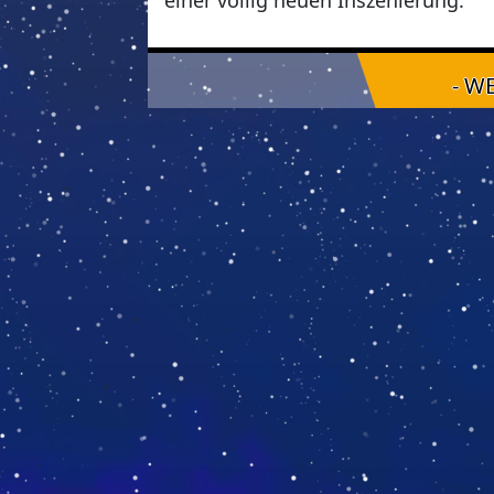
einer völlig neuen Inszenierung.
- W