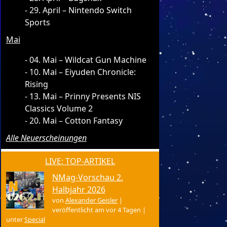
29. April – Nintendo Switch
Sports
Mai
04. Mai – Wildcat Gun Machine
10. Mai – Eiyuden Chronicle:
Rising
13. Mai – Prinny Presents NIS
Classics Volume 2
20. Mai – Cotton Fantasy
Alle Neuerscheinungen
LIVE: TOP-ARTIKEL
NMag-Vorschau 2.
Halbjahr 2026
von
Alexander Geisler
|
veröffentlicht am vor 4 Tagen
|
unter
Special