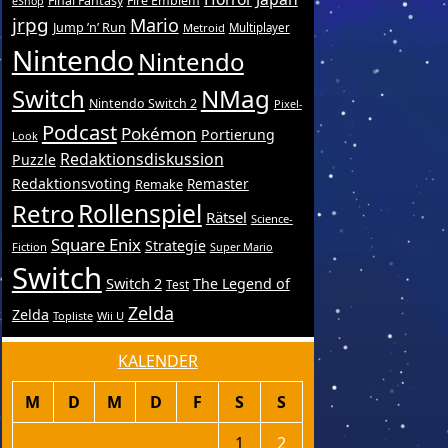
Final Fantasy
Fire Emblem
eShop
jrpg
Mario
Jump ’n’ Run
Metroid
Multiplayer
Nintendo
Nintendo
Switch
NMag
Nintendo Switch 2
Pixel-
Podcast
Pokémon
Portierung
Look
Redaktionsdiskussion
Puzzle
Redaktionsvoting
Remake
Remaster
Retro
Rollenspiel
Rätsel
Science-
Square Enix
Strategie
Fiction
Super Mario
Switch
Switch 2
The Legend of
Test
Zelda
Zelda
Topliste
Wii U
KALENDER
M
D
M
D
F
S
S
1
2