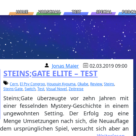
HOME
VORSCHAU
TEST
SPECIAL
PODCA
Jonas Maier
02.03.2019 09:00
STEINS;GATE ELITE – TEST
Cern
,
El Psy Congroo
,
Hououin Kyouma
,
Okabe
,
Review
,
Steins
,
Steins;Gate
,
Switch
,
Test
,
Visual Novel
,
Zeitreise
Steins;Gate überzeugte vor zehn Jahren mit
einer fesselnden Mystery-Geschichte in einem
ungewohnten Setting. Der Erfolg zog eine
Menge Umsetzungen nach sich, die Neuauflage
f dem ursprünglichen Spiel, versucht sich aber an