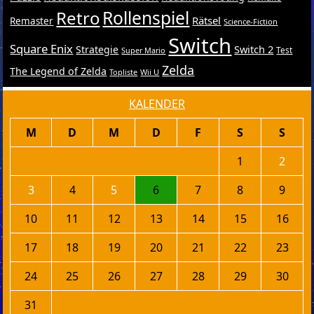
Retro
Rollenspiel
Rätsel
Remaster
Science-Fiction
Switch
Square Enix
Switch 2
Strategie
Test
Super Mario
Zelda
The Legend of Zelda
Topliste
Wii U
KALENDER
M
D
M
D
F
S
S
1
2
3
4
5
6
7
8
9
10
11
12
13
14
15
16
17
18
19
20
21
22
23
24
25
26
27
28
29
30
31