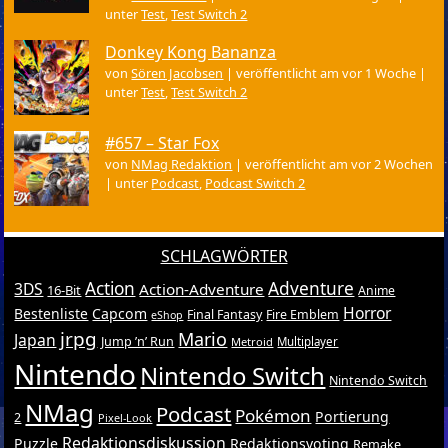
unter
Test
,
Test Switch 2
Donkey Kong Bananza
von
Sören Jacobsen
|
veröffentlicht am vor 1 Woche
|
unter
Test
,
Test Switch 2
#657 – Star Fox
von
NMag Redaktion
|
veröffentlicht am vor 2 Wochen
|
unter
Podcast
,
Podcast Switch 2
SCHLAGWÖRTER
Action
Adventure
3DS
Action-Adventure
16-Bit
Anime
Horror
Bestenliste
Capcom
Final Fantasy
Fire Emblem
eShop
jrpg
Mario
Japan
Jump ’n’ Run
Metroid
Multiplayer
Nintendo
Nintendo Switch
Nintendo Switch
NMag
Podcast
Pokémon
Portierung
2
Pixel-Look
Redaktionsdiskussion
Puzzle
Redaktionsvoting
Remake