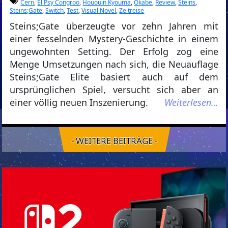
Cern
,
El Psy Congroo
,
Hououin Kyouma
,
Okabe
,
Review
,
Steins
,
Steins;Gate
,
Switch
,
Test
,
Visual Novel
,
Zeitreise
Steins;Gate überzeugte vor zehn Jahren mit
einer fesselnden Mystery-Geschichte in einem
ungewohnten Setting. Der Erfolg zog eine
Menge Umsetzungen nach sich, die Neuauflage
Steins;Gate Elite basiert auch auf dem
ursprünglichen Spiel, versucht sich aber an
einer völlig neuen Inszenierung.
Weiterlesen…
- WEITERE BEITRÄGE -