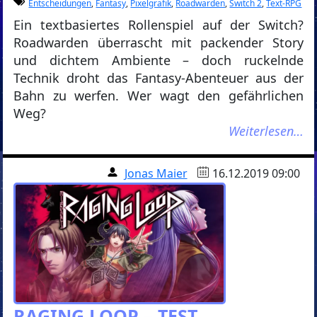
Entscheidungen
,
Fantasy
,
Pixelgrafik
,
Roadwarden
,
Switch 2
,
Text-RPG
Ein textbasiertes Rollenspiel auf der Switch?
Roadwarden überrascht mit packender Story
und dichtem Ambiente – doch ruckelnde
Technik droht das Fantasy-Abenteuer aus der
Bahn zu werfen. Wer wagt den gefährlichen
Weg?
Weiterlesen…
Jonas Maier
16.12.2019 09:00
RAGING LOOP – TEST