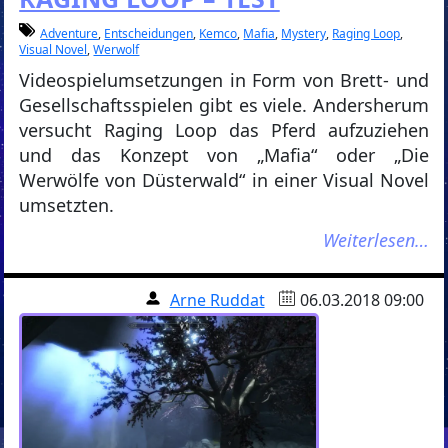
Adventure
,
Entscheidungen
,
Kemco
,
Mafia
,
Mystery
,
Raging Loop
,
Visual Novel
,
Werwolf
Videospielumsetzungen in Form von Brett- und
Gesellschaftsspielen gibt es viele. Andersherum
versucht Raging Loop das Pferd aufzuziehen
und das Konzept von „Mafia“ oder „Die
Werwölfe von Düsterwald“ in einer Visual Novel
umsetzten.
Weiterlesen…
Arne Ruddat
06.03.2018 09:00