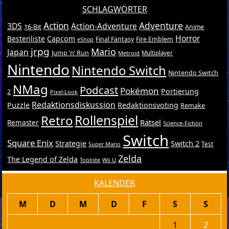
SCHLAGWÖRTER
Action
Adventure
3DS
Action-Adventure
16-Bit
Anime
Horror
Bestenliste
Capcom
Final Fantasy
Fire Emblem
eShop
jrpg
Mario
Japan
Jump ’n’ Run
Metroid
Multiplayer
Nintendo
Nintendo Switch
Nintendo Switch
NMag
Podcast
Pokémon
Portierung
2
Pixel-Look
Redaktionsdiskussion
Puzzle
Redaktionsvoting
Remake
Retro
Rollenspiel
Rätsel
Remaster
Science-Fiction
Switch
Square Enix
Switch 2
Strategie
Test
Super Mario
Zelda
The Legend of Zelda
Topliste
Wii U
KALENDER
M
D
M
D
F
S
S
1
2