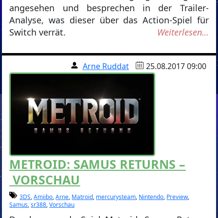
angesehen und besprechen in der Trailer-
Analyse, was dieser über das Action-Spiel für
Switch verrät.
Weiterlesen…
Arne Ruddat
25.08.2017 09:00
METROID: SAMUS RETURNS –
VORSCHAU
3DS
,
Amiibo
,
Arne
,
Matroid
,
mercurysteam
,
Nintendo
,
Preview
,
Samus
,
sr388
,
Vorschau