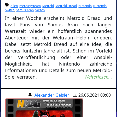
Alien
,
mercurysteam
,
Metroid
,
Metroid Dread
,
Nintendo
,
Nintendo
Switch
,
Samus Aran
,
Switch
In einer Woche erscheint Metroid Dread und
lässt Fans von Samus Aran nach langer
Wartezeit wieder ein hoffentlich spannendes
Abenteuer mit der Weltraum-Heldin erleben.
Dabei setzt Metroid Dread auf eine Idee, die
bereits fünfzehn Jahre alt ist. Schon im Vorfeld
der Veröffentlichung oder einer Anspiel-
Möglichkeit, hat Nintendo zahlreiche
Informationen und Details zum neuen Metroid-
Spiel verraten.
Weiterlesen…
Alexander Geisler
26.06.2021 09:00