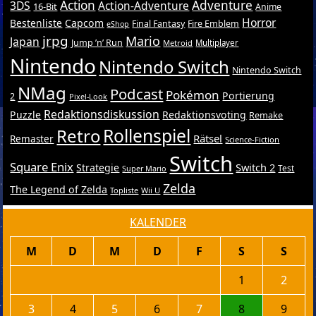
Action
Adventure
3DS
Action-Adventure
16-Bit
Anime
Horror
Bestenliste
Capcom
Final Fantasy
Fire Emblem
eShop
jrpg
Mario
Japan
Jump ’n’ Run
Metroid
Multiplayer
Nintendo
Nintendo Switch
Nintendo Switch
NMag
Podcast
Pokémon
Portierung
2
Pixel-Look
Redaktionsdiskussion
Puzzle
Redaktionsvoting
Remake
Retro
Rollenspiel
Rätsel
Remaster
Science-Fiction
Switch
Square Enix
Switch 2
Strategie
Test
Super Mario
Zelda
The Legend of Zelda
Topliste
Wii U
KALENDER
M
D
M
D
F
S
S
1
2
3
4
5
6
7
8
9