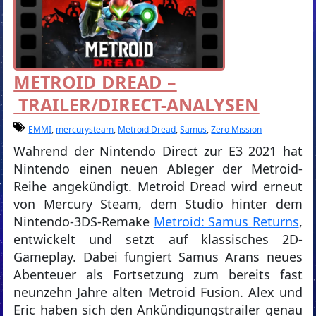
METROID DREAD –
TRAILER/DIRECT-ANALYSEN
EMMI
,
mercurysteam
,
Metroid Dread
,
Samus
,
Zero Mission
Während der Nintendo Direct zur E3 2021 hat
Nintendo einen neuen Ableger der Metroid-
Reihe angekündigt. Metroid Dread wird erneut
von Mercury Steam, dem Studio hinter dem
Nintendo-3DS-Remake
Metroid: Samus Returns
,
entwickelt und setzt auf klassisches 2D-
Gameplay. Dabei fungiert Samus Arans neues
Abenteuer als Fortsetzung zum bereits fast
neunzehn Jahre alten Metroid Fusion. Alex und
Eric haben sich den Ankündigungstrailer genau