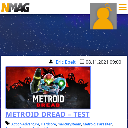
Eric Ebelt
08.11.2021 09:00
METROID DREAD – TEST
Action-Adventure
,
Hardcore
,
mercurysteam
,
Metroid
,
Parasiten
,