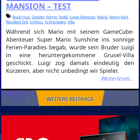
MANSION – TEST
Buuh Huu
,
Geister
,
Horror
,
Igidd
,
Luigis Mansion
,
Mario
,
Mario Kart
,
Resident Evil
,
Schloss
,
Schreckweg
,
Villa
Während sich Mario mit seinem GameCube-
Abenteuer Super Mario Sunshine ins sonnige
Ferien-Paradies begab, wurde sein Bruder Luigi
in eine heruntergekommene Grusel-Villa
geschickt. Luigi zog damals eindeutig den
Kürzeren, aber nicht unbedingt wir Spieler.
Weiterlesen…
- WEITERE BEITRÄGE -