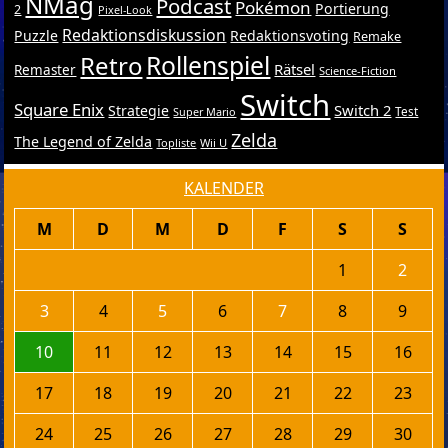
NMag
Podcast
Pokémon
Portierung
2
Pixel-Look
Redaktionsdiskussion
Puzzle
Redaktionsvoting
Remake
Retro
Rollenspiel
Rätsel
Remaster
Science-Fiction
Switch
Square Enix
Switch 2
Strategie
Test
Super Mario
Zelda
The Legend of Zelda
Topliste
Wii U
KALENDER
M
D
M
D
F
S
S
1
2
3
4
5
6
7
8
9
10
11
12
13
14
15
16
17
18
19
20
21
22
23
24
25
26
27
28
29
30