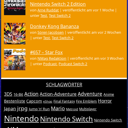
Nintendo Switch 2 Edition
von
Arne Ruddat
|
veröffentlicht am vor 1 Woche
|
unter
Test
,
Test Switch 2
Donkey Kong Bananza
von
Sören Jacobsen
|
veröffentlicht am vor 2 Wochen
|
unter
Test
,
Test Switch 2
#657 – Star Fox
von
NMag Redaktion
|
veröffentlicht am vor 3 Wochen
|
unter
Podcast
,
Podcast Switch 2
SCHLAGWÖRTER
Action
Adventure
3DS
Action-Adventure
16-Bit
Anime
Horror
Bestenliste
Capcom
Final Fantasy
Fire Emblem
eShop
jrpg
Mario
Japan
Jump ’n’ Run
Metroid
Multiplayer
Nintendo
Nintendo Switch
Nintendo Switch