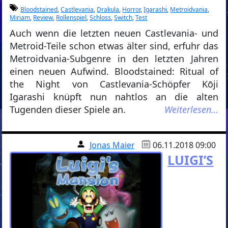
Bloodstained
,
Castlevania
,
Drakula
,
Horror
,
Igarashi
,
Metroidvania
,
Miriam
,
Review
,
Rollenspiel
,
Schloss
,
Switch
,
Test
Auch wenn die letzten neuen Castlevania- und
Metroid-Teile schon etwas älter sind, erfuhr das
Metroidvania-Subgenre in den letzten Jahren
einen neuen Aufwind. Bloodstained: Ritual of
the Night von Castlevania-Schöpfer Kōji
Igarashi knüpft nun nahtlos an die alten
Tugenden dieser Spiele an.
Weiterlesen…
Jonas Maier
06.11.2018 09:00
LUIGI’S