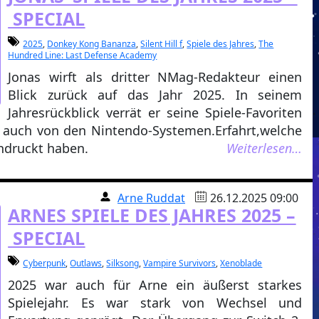
SPECIAL
2025
,
Donkey Kong Bananza
,
Silent Hill f
,
Spiele des Jahres
,
The
Hundred Line: Last Defense Academy
Jonas wirft als dritter NMag-Redakteur einen
Blick zurück auf das Jahr 2025. In seinem
Jahresrückblick verrät er seine Spiele-Favoriten
r auch von den Nintendo-Systemen.Erfahrt,welche
ndruckt haben.
Weiterlesen…
Arne Ruddat
26.12.2025 09:00
ARNES SPIELE DES JAHRES 2025 –
SPECIAL
Cyberpunk
,
Outlaws
,
Silksong
,
Vampire Survivors
,
Xenoblade
2025
war auch
für Arne ein äußerst starkes
Spielejahr. Es war stark von Wechsel und