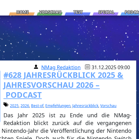
HOME
VORSCHAU
TEST
SPECIAL
PODCA
NMag Redaktion
31.12.2025 09:00
#628 JAHRESRÜCKBLICK 2025 &
JAHRESVORSCHAU 2026 –
PODCAST
2025
,
2026
,
Best-of
,
Empfehlungen
,
Jahresrückblick
,
Vorschau
Das Jahr 2025 ist zu Ende und die NMag-
Redaktion blickt zurück auf die vergangenen
 Nintendo-Jahr die Veröffentlichung der Nintendo
ichten Spiele. Doch auch für die Nintendo Switch