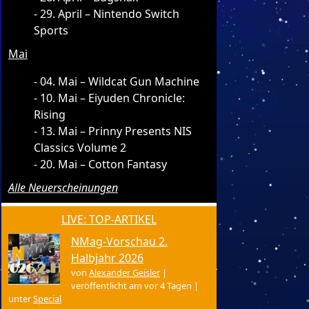
29. April – Nintendo Switch
Sports
Mai
04. Mai – Wildcat Gun Machine
10. Mai – Eiyuden Chronicle:
Rising
13. Mai – Prinny Presents NIS
Classics Volume 2
20. Mai – Cotton Fantasy
Alle Neuerscheinungen
LIVE: TOP-ARTIKEL
NMag-Vorschau 2.
Halbjahr 2026
von
Alexander Geisler
|
veröffentlicht am vor 4 Tagen
|
unter
Special