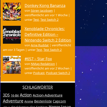
Donkey Kong Bananza
von
Sören Jacobsen
|
veröffentlicht am vor 1 Woche
|
unter
Test
,
Test Switch 2
Xenoblade Chronicles:
Definitive Edition –
Nintendo Switch 2 Edition
von
Arne Ruddat
|
veröffentlicht
am vor 3 Tagen
|
unter
Test
,
Test Switch 2
#657 – Star Fox
von
NMag Redaktion
|
veröffentlicht am vor 2 Wochen
|
unter
Podcast
,
Podcast Switch 2
SCHLAGWÖRTER
Action
3DS
Action-Adventure
16-Bit
Adventure
Bestenliste
Capcom
Anime
Horror
Japan