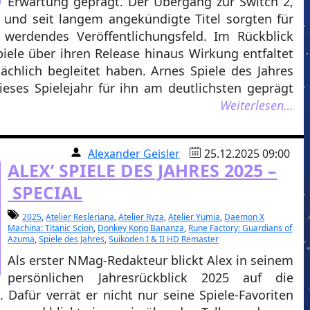
Erwartung geprägt. Der Übergang zur Switch 2,
 und seit langem angekündigte Titel sorgten für
erdendes Veröffentlichungsfeld. Im Rückblick
piele über ihren Release hinaus Wirkung entfaltet
chlich begleitet haben. Arnes Spiele des Jahres
ieses Spielejahr für ihn am deutlichsten geprägt
Weiterlesen…
Alexander Geisler
25.12.2025 09:00
ALEX’ SPIELE DES JAHRES 2025 –
SPECIAL
2025
,
Atelier Resleriana
,
Atelier Ryza
,
Atelier Yumia
,
Daemon X
Machina: Titanic Scion
,
Donkey Kong Bananza
,
Rune Factory: Guardians of
Azuma
,
Spiele des Jahres
,
Suikoden I & II HD Remaster
Als erster NMag-Redakteur blickt Alex in seinem
persönlichen Jahresrückblick 2025 auf die
Dafür verrät er nicht nur seine Spiele-Favoriten