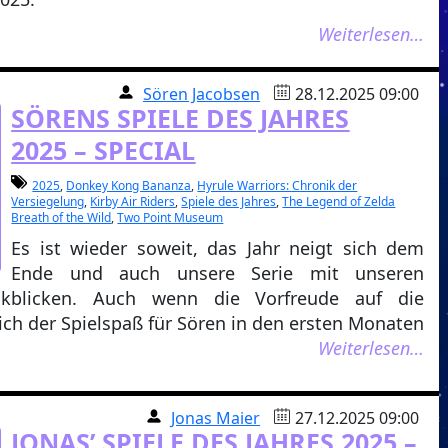
Weiterlesen…
Sören Jacobsen
28.12.2025 09:00
SÖRENS SPIELE DES JAHRES
2025 – SPECIAL
2025
,
Donkey Kong Bananza
,
Hyrule Warriors: Chronik der
Versiegelung
,
Kirby Air Riders
,
Spiele des Jahres
,
The Legend of Zelda
Breath of the Wild
,
Two Point Museum
Es ist wieder soweit, das Jahr neigt sich dem
Ende und auch unsere Serie mit unseren
ückblicken. Auch wenn die Vorfreude auf die
sich der Spielspaß für Sören in den ersten Monaten
Weiterlesen…
Jonas Maier
27.12.2025 09:00
JONAS’ SPIELE DES JAHRES 2025 –