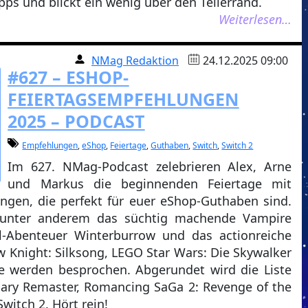
ps und blickt ein wenig über den Tellerrand.
Weiterlesen…
NMag Redaktion
24.12.2025 09:00
#627 – ESHOP-
FEIERTAGSEMPFEHLUNGEN
2025 – PODCAST
Empfehlungen
,
eShop
,
Feiertage
,
Guthaben
,
Switch
,
Switch 2
Im 627. NMag-Podcast zelebrieren Alex, Arne
und Markus die beginnenden Feiertage mit
ngen, die perfekt für euer eShop-Guthaben sind.
unter anderem das süchtig machende Vampire
al-Abenteuer Winterburrow und das actionreiche
w Knight: Silksong, LEGO Star Wars: Die Skywalker
e werden besprochen. Abgerundet wird die Liste
sary Remaster, Romancing SaGa 2: Revenge of the
witch 2. Hört rein!