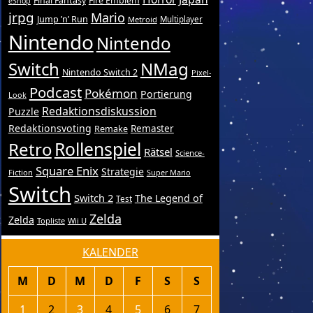
Final Fantasy
Fire Emblem
eShop
jrpg
Mario
Jump ’n’ Run
Metroid
Multiplayer
Nintendo
Nintendo
Switch
NMag
Nintendo Switch 2
Pixel-
Podcast
Pokémon
Portierung
Look
Redaktionsdiskussion
Puzzle
Redaktionsvoting
Remake
Remaster
Retro
Rollenspiel
Rätsel
Science-
Square Enix
Strategie
Fiction
Super Mario
Switch
Switch 2
The Legend of
Test
Zelda
Zelda
Topliste
Wii U
KALENDER
M
D
M
D
F
S
S
1
2
3
4
5
6
7