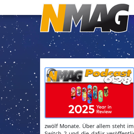
zwölf Monate. Über allem steht im
Switch 2 und die dafür veröffentl