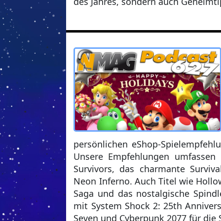
des Jahres, sondern auch Geheimtip
persönlichen eShop-Spielempfehlu
Unsere Empfehlungen umfassen 
Survivors, das charmante Surviv
Neon Inferno. Auch Titel wie Hollo
Saga und das nostalgische Spindl
mit System Shock 2: 25th Anniver
Seven und Cyberpunk 2077 für die S