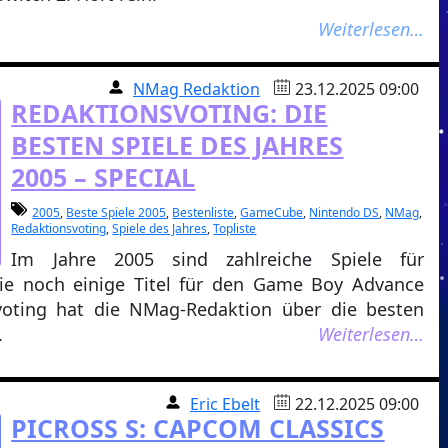
Weiterlesen…
NMag Redaktion
23.12.2025 09:00
REDAKTIONSVOTING: DIE
BESTEN SPIELE DES JAHRES
2005 – SPECIAL
2005
,
Beste Spiele 2005
,
Bestenliste
,
GameCube
,
Nintendo DS
,
NMag
,
Redaktionsvoting
,
Spiele des Jahres
,
Topliste
Im Jahre 2005 sind zahlreiche Spiele für
 noch einige Titel für den Game Boy Advance
voting hat die NMag-Redaktion über die besten
.
Weiterlesen…
Eric Ebelt
22.12.2025 09:00
PICROSS S: CAPCOM CLASSICS