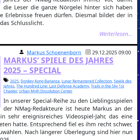
die Leser die ganze Nörgelei hinter sich haben
e Erlebnisse freuen dürfen. Diesmal bildet der in
das Schlusslicht.
Weiterlesen…
Markus Schoenenborn
29.12.2025 09:00
MARKUS‘ SPIELE DES JAHRES
2025 – SPECIAL
2025
,
Donkey Kong Bananza
,
Lunar Remastered Collection
,
Spiele des
Jahres
,
The Hundred Line: Last Defense Academy
,
Trails in the Sky 1st
Chapter
,
Urban Myth Dissolution Center
In unserer Special-Reihe zu den Lieblingsspielen
der NMag-Redakteure ist heute Markus an der
n sehr ereignisreiches Videospiel-Jahr, das eine
eten hatte. Entsprechend fiel es ihm recht schwer,
szuwählen. Nach längerer Überlegung sind hier nun
2025.