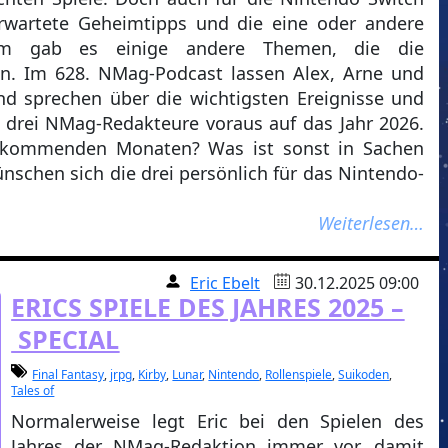
erwartete Geheimtipps und die eine oder andere
dem gab es einige andere Themen, die die
n. Im 628. NMag-Podcast lassen Alex, Arne und
nd sprechen über die wichtigsten Ereignisse und
 drei NMag-Redakteure voraus auf das Jahr 2026.
n kommenden Monaten? Was ist sonst in Sachen
schen sich die drei persönlich für das Nintendo-
Weiterlesen…
Eric Ebelt
30.12.2025 09:00
ERICS SPIELE DES JAHRES 2025 –
SPECIAL
Final Fantasy
,
jrpg
,
Kirby
,
Lunar
,
Nintendo
,
Rollenspiele
,
Suikoden
,
Tales of
Normalerweise legt Eric bei den Spielen des
Jahres der NMag-Redaktion immer vor, damit