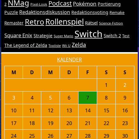
NMag
Podcast
Pokémon
Portierung
2
Pixel-Look
Redaktionsdiskussion
Puzzle
Redaktionsvoting
Remake
Retro
Rollenspiel
Rätsel
Remaster
Science-Fiction
Switch
Square Enix
Switch 2
Strategie
Test
Super Mario
Zelda
The Legend of Zelda
Topliste
Wii U
KALENDER
M
D
M
D
F
S
S
1
2
3
4
5
6
7
8
9
10
11
12
13
14
15
16
17
18
19
20
21
22
23
24
25
26
27
28
29
30