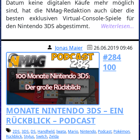
Datum keine digitalen Käufe mehr möglich
sind, hat die NMag-Redaktion auch über die
besten exklusiven Virtual-Console-Spiele für
den Nintendo 3DS abgestimmt.
Weiterlesen…
Jonas Maier
26.06.2019 09:46
#284
100
MONATE NINTENDO 3DS – EIN
RÜCKBLICK – PODCAST
2DS
,
3DS
,
DS
,
Handheld
,
Iwata
,
Mario
,
Nintendo
,
Podcast
,
Pokémon
,
Rückblick
,
Stylus
,
Switch
,
Zelda