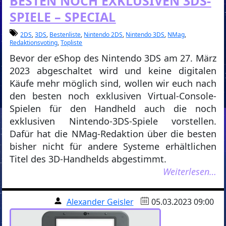
BESTEN NOCH EXKLUSIVEN 3DS-
SPIELE – SPECIAL
2DS
,
3DS
,
Bestenliste
,
Nintendo 2DS
,
Nintendo 3DS
,
NMag
,
Redaktionsvoting
,
Topliste
Bevor der eShop des Nintendo 3DS am 27. März
2023 abgeschaltet wird und keine digitalen
Käufe mehr möglich sind, wollen wir euch nach
den besten noch exklusiven Virtual-Console-
Spielen für den Handheld auch die noch
exklusiven Nintendo-3DS-Spiele vorstellen.
Dafür hat die NMag-Redaktion über die besten
bisher nicht für andere Systeme erhältlichen
Titel des 3D-Handhelds abgestimmt.
Weiterlesen…
Alexander Geisler
05.03.2023 09:00