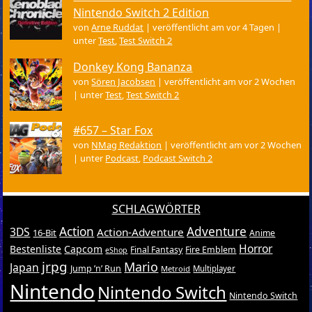
Nintendo Switch 2 Edition
von
Arne Ruddat
|
veröffentlicht am vor 4 Tagen
|
unter
Test
,
Test Switch 2
Donkey Kong Bananza
von
Sören Jacobsen
|
veröffentlicht am vor 2 Wochen
|
unter
Test
,
Test Switch 2
#657 – Star Fox
von
NMag Redaktion
|
veröffentlicht am vor 2 Wochen
|
unter
Podcast
,
Podcast Switch 2
SCHLAGWÖRTER
Action
Adventure
3DS
Action-Adventure
16-Bit
Anime
Horror
Bestenliste
Capcom
Final Fantasy
Fire Emblem
eShop
jrpg
Mario
Japan
Jump ’n’ Run
Metroid
Multiplayer
Nintendo
Nintendo Switch
Nintendo Switch