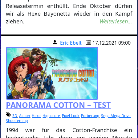
Releasetermin enthüllt. Ende Oktober dürfen
wir als Hexe Bayonetta wieder in den Kampf
ziehen.
Weiterlesen…
Eric Ebelt
17.12.2021 09:00
PANORAMA COTTON – TEST
3D
,
Action
,
Hexe
,
Highscore
,
Pixel-Look
,
Portierung
,
Sega Mega Drive
,
Shoot ’em up
1994 war für das Cotton-Franchise ein
bedeutendes Jahr, denn nur wenige Monate