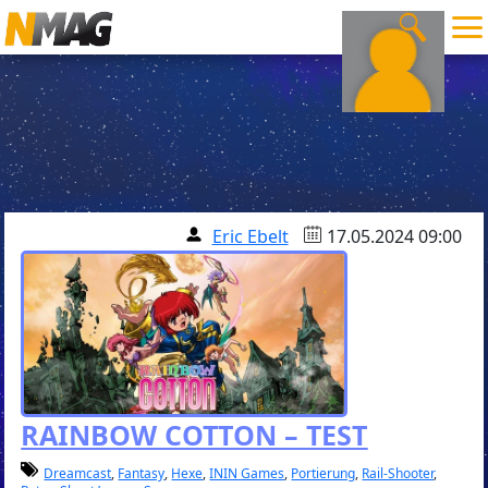
Eric Ebelt
17.05.2024 09:00
RAINBOW COTTON – TEST
Dreamcast
,
Fantasy
,
Hexe
,
ININ Games
,
Portierung
,
Rail-Shooter
,