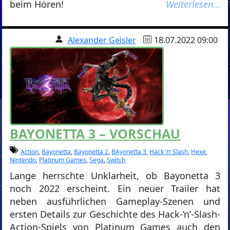
beim Hören!
Weiterlesen…
Alexander Geisler
18.07.2022 09:00
BAYONETTA 3 – VORSCHAU
Action
,
Bayonetta
,
Bayonetta 2
,
BAyonetta 3
,
Hack ’n’ Slash
,
Hexe
,
Nintendo
,
Platinum Games
,
Sega
,
Switch
Lange herrschte Unklarheit, ob Bayonetta 3
noch 2022 erscheint. Ein neuer Trailer hat
neben ausführlichen Gameplay-Szenen und
ersten Details zur Geschichte des Hack-’n’-Slash-
Action-Spiels von Platinum Games auch den