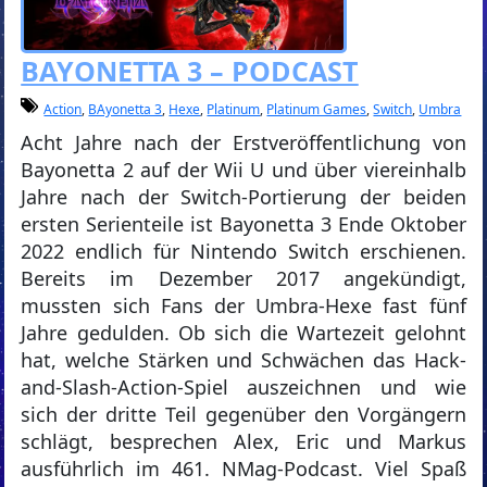
BAYONETTA 3 – PODCAST
Action
,
BAyonetta 3
,
Hexe
,
Platinum
,
Platinum Games
,
Switch
,
Umbra
Acht Jahre nach der Erstveröffentlichung von
Bayonetta 2 auf der Wii U und über viereinhalb
Jahre nach der Switch-Portierung der beiden
ersten Serienteile ist Bayonetta 3 Ende Oktober
2022 endlich für Nintendo Switch erschienen.
Bereits im Dezember 2017 angekündigt,
mussten sich Fans der Umbra-Hexe fast fünf
Jahre gedulden. Ob sich die Wartezeit gelohnt
hat, welche Stärken und Schwächen das Hack-
and-Slash-Action-Spiel auszeichnen und wie
sich der dritte Teil gegenüber den Vorgängern
schlägt, besprechen Alex, Eric und Markus
ausführlich im 461. NMag-Podcast. Viel Spaß