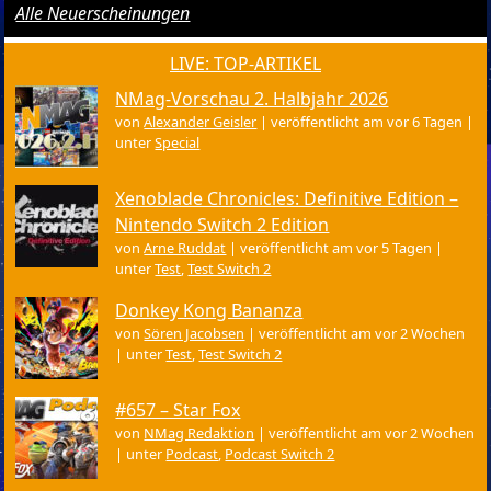
Alle Neuerscheinungen
LIVE: TOP-ARTIKEL
NMag-Vorschau 2. Halbjahr 2026
von
Alexander Geisler
|
veröffentlicht am vor 6 Tagen
|
unter
Special
Xenoblade Chronicles: Definitive Edition –
Nintendo Switch 2 Edition
von
Arne Ruddat
|
veröffentlicht am vor 5 Tagen
|
unter
Test
,
Test Switch 2
Donkey Kong Bananza
von
Sören Jacobsen
|
veröffentlicht am vor 2 Wochen
|
unter
Test
,
Test Switch 2
#657 – Star Fox
von
NMag Redaktion
|
veröffentlicht am vor 2 Wochen
|
unter
Podcast
,
Podcast Switch 2