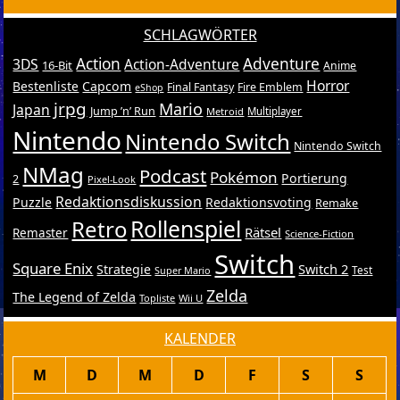
SCHLAGWÖRTER
Action
Adventure
3DS
Action-Adventure
16-Bit
Anime
Horror
Bestenliste
Capcom
Final Fantasy
Fire Emblem
eShop
jrpg
Mario
Japan
Jump ’n’ Run
Metroid
Multiplayer
Nintendo
Nintendo Switch
Nintendo Switch
NMag
Podcast
Pokémon
Portierung
2
Pixel-Look
Redaktionsdiskussion
Puzzle
Redaktionsvoting
Remake
Retro
Rollenspiel
Rätsel
Remaster
Science-Fiction
Switch
Square Enix
Switch 2
Strategie
Test
Super Mario
Zelda
The Legend of Zelda
Topliste
Wii U
KALENDER
M
D
M
D
F
S
S