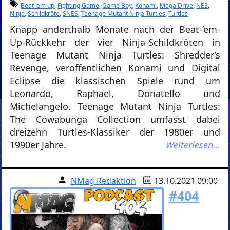
Beat 'em up
,
Fighting Game
,
Game Boy
,
Konami
,
Mega Drive
,
NES
,
Ninja
,
Schildkröte
,
SNES
,
Teenage Mutant Ninja Turtles
,
Turtles
Knapp anderthalb Monate nach der Beat-’em-
Up-Rückkehr der vier Ninja-Schildkröten in
Teenage Mutant Ninja Turtles: Shredder’s
Revenge, veröffentlichen Konami und Digital
Eclipse die klassischen Spiele rund um
Leonardo, Raphael, Donatello und
Michelangelo. Teenage Mutant Ninja Turtles:
The Cowabunga Collection umfasst dabei
dreizehn Turtles-Klassiker der 1980er und
1990er Jahre.
Weiterlesen…
NMag Redaktion
13.10.2021 09:00
#404