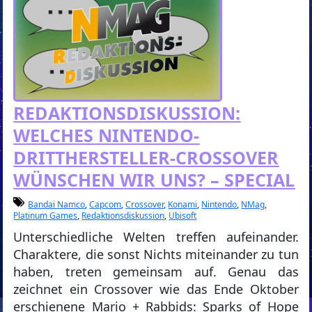
REDAKTIONSDISKUSSION:
WELCHES NINTENDO-
DRITTHERSTELLER-CROSSOVER
WÜNSCHEN WIR UNS? – SPECIAL
Bandai Namco
,
Capcom
,
Crossover
,
Konami
,
Nintendo
,
NMag
,
Platinum Games
,
Redaktionsdiskussion
,
Ubisoft
Unterschiedliche Welten treffen aufeinander.
Charaktere, die sonst Nichts miteinander zu tun
haben, treten gemeinsam auf. Genau das
zeichnet ein Crossover wie das Ende Oktober
erschienene Mario + Rabbids: Sparks of Hope