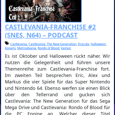
CASTLEVANIA-FRANCHISE #2
(SNES, N64) – PODCAST
Castlevania
,
Castlevania: The New Generation
,
Dracula
,
Halloween
,
Konami
,
Metroidvania
,
Rondo of Blood
,
Vampir
Es ist Oktober und Halloween rückt näher. Wir
nutzen die Gelegenheit und führen unsere
Themenreihe zum Castlevania-Franchise fort.
Im zweiten Teil besprechen Eric, Alex und
Markus die vier Spiele für das Super Nintendo
und Nintendo 64. Ebenso werfen sie einen Blick
über den Tellerrand und gucken sich
Castlevania: The New Generation für das Sega
Mega Drive und Castlevania: Rondo of Blood für
die PC Engine an. Welcher dieser Titel