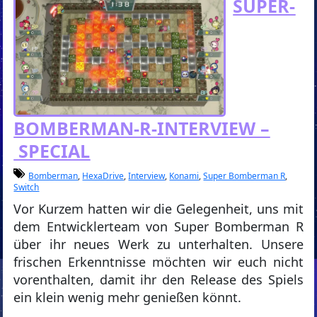
SUPER-
BOMBERMAN-R-INTERVIEW –
SPECIAL
Bomberman
,
HexaDrive
,
Interview
,
Konami
,
Super Bomberman R
,
Switch
Vor Kurzem hatten wir die Gelegenheit, uns mit
dem Entwicklerteam von Super Bomberman R
über ihr neues Werk zu unterhalten. Unsere
frischen Erkenntnisse möchten wir euch nicht
vorenthalten, damit ihr den Release des Spiels
ein klein wenig mehr genießen könnt.