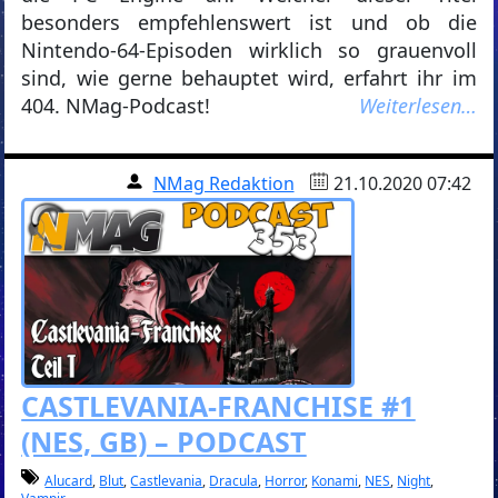
besonders empfehlenswert ist und ob die
Nintendo-64-Episoden wirklich so grauenvoll
sind, wie gerne behauptet wird, erfahrt ihr im
404. NMag-Podcast!
Weiterlesen…
NMag Redaktion
21.10.2020 07:42
CASTLEVANIA-FRANCHISE #1
(NES, GB) – PODCAST
Alucard
,
Blut
,
Castlevania
,
Dracula
,
Horror
,
Konami
,
NES
,
Night
,