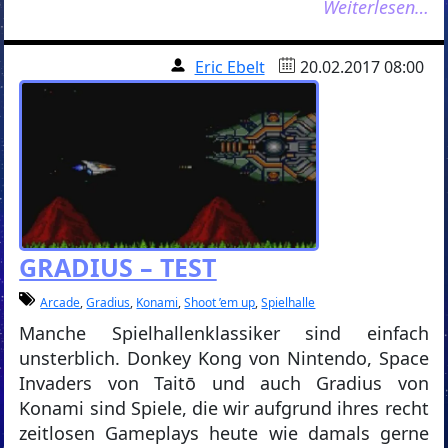
Weiterlesen…
Eric Ebelt
20.02.2017 08:00
GRADIUS – TEST
Arcade
,
Gradius
,
Konami
,
Shoot ’em up
,
Spielhalle
Manche Spielhallenklassiker sind einfach
unsterblich. Donkey Kong von Nintendo, Space
Invaders von Taitō und auch Gradius von
Konami sind Spiele, die wir aufgrund ihres recht
zeitlosen Gameplays heute wie damals gerne