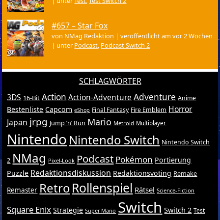
|
unter
Test
,
Test Switch 2
#657 – Star Fox
von
NMag Redaktion
|
veröffentlicht am vor 2 Wochen
|
unter
Podcast
,
Podcast Switch 2
SCHLAGWÖRTER
Action
Adventure
3DS
Action-Adventure
16-Bit
Anime
Horror
Bestenliste
Capcom
Final Fantasy
Fire Emblem
eShop
jrpg
Mario
Japan
Jump ’n’ Run
Metroid
Multiplayer
Nintendo
Nintendo Switch
Nintendo Switch
NMag
Podcast
Pokémon
Portierung
2
Pixel-Look
Redaktionsdiskussion
Puzzle
Redaktionsvoting
Remake
Retro
Rollenspiel
Rätsel
Remaster
Science-Fiction
Switch
Square Enix
Switch 2
Strategie
Test
Super Mario